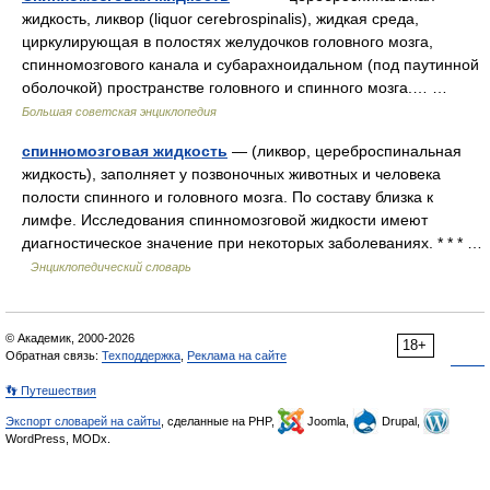
жидкость, ликвор (liquor cerebrospinalis), жидкая среда,
циркулирующая в полостях желудочков головного мозга,
спинномозгового канала и субарахноидальном (под паутинной
оболочкой) пространстве головного и спинного мозга.… …
Большая советская энциклопедия
спинномозговая жидкость
— (ликвор, цереброспинальная
жидкость), заполняет у позвоночных животных и человека
полости спинного и головного мозга. По составу близка к
лимфе. Исследования спинномозговой жидкости имеют
диагностическое значение при некоторых заболеваниях. * * * …
Энциклопедический словарь
© Академик, 2000-2026
18+
Обратная связь:
Техподдержка
,
Реклама на сайте
👣 Путешествия
Экспорт словарей на сайты
, сделанные на PHP,
Joomla,
Drupal,
WordPress, MODx.