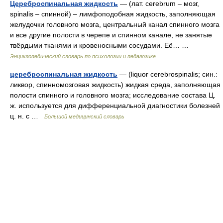
Цереброспинальная жидкость
— (лат. cerebrum – мозг,
spinalis – спинной) – лимфоподобная жидкость, заполняющая
желудочки головного мозга, центральный канал спинного мозга
и все другие полости в черепе и спинном канале, не занятые
твёрдыми тканями и кровеносными сосудами. Её… …
Энциклопедический словарь по психологии и педагогике
цереброспинальная жидкость
— (liquor cerebrospinalis; син.:
ликвор, спинномозговая жидкость) жидкая среда, заполняющая
полости спинного и головного мозга; исследование состава Ц.
ж. используется для дифференциальной диагностики болезней
ц. н. с …
Большой медицинский словарь