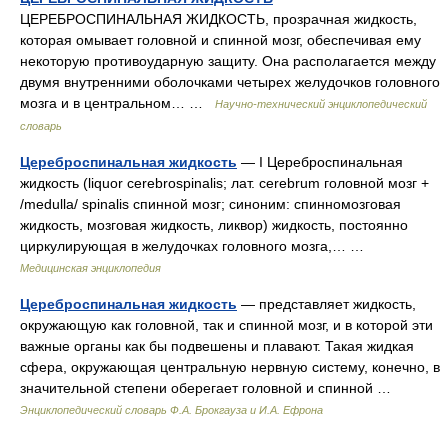
ЦЕРЕБРОСПИНАЛЬНАЯ ЖИДКОСТЬ, прозрачная жидкость,
которая омывает головной и спинной мозг, обеспечивая ему
некоторую противоударную защиту. Она располагается между
двумя внутренними оболочками четырех желудочков головного
мозга и в центральном… …
Научно-технический энциклопедический
словарь
Цереброспинальная жидкость
— I Цереброспинальная
жидкость (liquor cerebrospinalis; лат. cerebrum головной мозг +
/medulla/ spinalis спинной мозг; синоним: спинномозговая
жидкость, мозговая жидкость, ликвор) жидкость, постоянно
циркулирующая в желудочках головного мозга,… …
Медицинская энциклопедия
Цереброспинальная жидкость
— представляет жидкость,
окружающую как головной, так и спинной мозг, и в которой эти
важные органы как бы подвешены и плавают. Такая жидкая
сфера, окружающая центральную нервную систему, конечно, в
значительной степени оберегает головной и спинной …
Энциклопедический словарь Ф.А. Брокгауза и И.А. Ефрона